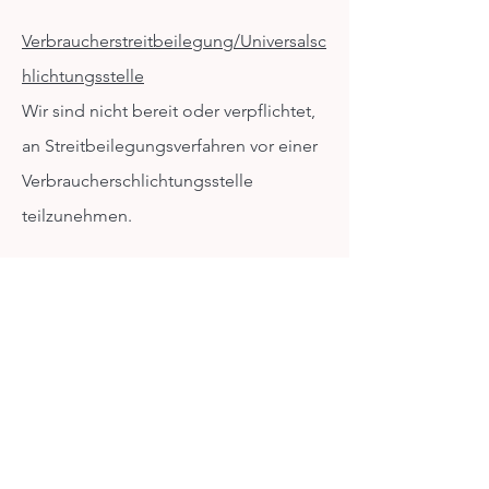
Verbraucherstreitbeilegung/Universalsc
hlichtungsstelle
Wir sind nicht bereit oder verpflichtet,
an Streitbeilegungsverfahren vor einer
Verbraucherschlichtungsstelle
teilzunehmen.
Quelle: eRecht24
Kursplan & Preise |
Aktuelles |
Kontakt
Impressum
Datenschutz